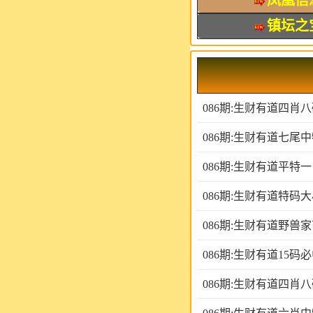
镇坛之
086期:生财有道四肖
086期:生财有道七尾
086期:生财有道平特
086期:生财有道特码
086期:生财有道野兽
086期:生财有道15码
086期:生财有道四肖