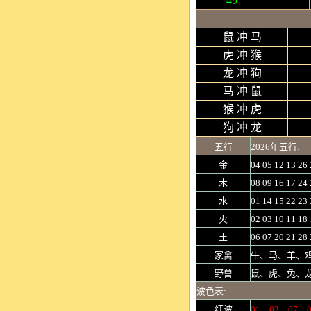
49
鼠 冲 马
虎 冲 猴
龙 冲 狗
马 冲 鼠
猴 冲 虎
狗 冲 龙
五行
2026年五行:
金
04 05 12 13 26 
木
08 09 16 17 24 
水
01 14 15 22 23 
火
02 03 10 11 18 
土
06 07 20 21 28 
家禽
牛、马、羊、
野兽
鼠、虎、兔、
波色表:
红波
01、02、07、