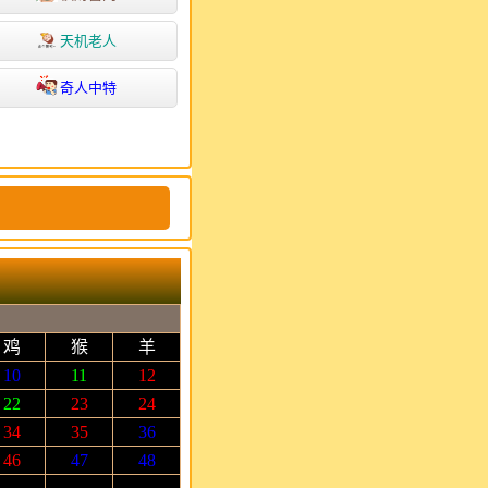
天机老人
奇人中特
鸡
猴
羊
10
11
12
22
23
24
34
35
36
46
47
48