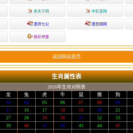
老夫子网
中彩堂网
澳洪七公
澳百顺网
报彩神童
返回网站首页
生肖属性表
2026年生肖对照表
龙
兔
虎
牛
鼠
猪
狗
03
04
05
06
07
08
09
15
16
17
18
19
20
21
27
28
29
30
31
32
33
39
40
41
42
43
44
45