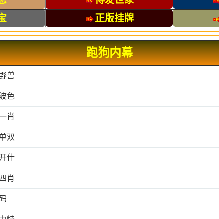
宝
正版挂牌
跑狗内幕
畜野兽
准波色
特一肖
数单双
什开什
奇四肖
6码