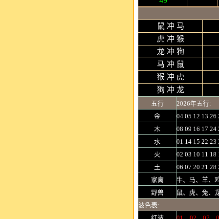
49
鼠 冲 马
虎 冲 猴
龙 冲 狗
马 冲 鼠
猴 冲 虎
狗 冲 龙
五行
2026年五行:
金
04 05 12 13 26 
木
08 09 16 17 24 
水
01 14 15 22 23 
火
02 03 10 11 18 
土
06 07 20 21 28 
家禽
牛、马、羊、
野兽
鼠、虎、兔、
波色表:
红波
01、02、07、