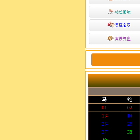
马经论坛
澳藏宝阁
澳铁算盘
马
蛇
01
02
13
14
25
26
37
38