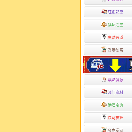
旺角彩皇
镇坛之宝
生财有道
香港创富
澳彩资源
澳门资料
港澳宝典
诸葛神算
金虎堂网