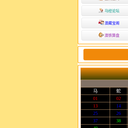
马经论坛
澳藏宝阁
澳铁算盘
马
蛇
01
02
13
14
25
26
37
38