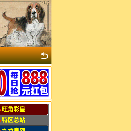
旺角彩皇
特区总站
九龙皇网