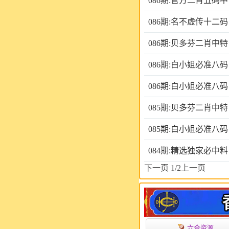
086期:官方二肖五码中
086期:名不虚传十二码
086期:贝多芬二肖中特
086期:白小姐必准八码
086期:白小姐必准八码
085期:贝多芬二肖中特
085期:白小姐必准八码
084期:精选独家必中料
下一页
1/2
上一页
六合资源