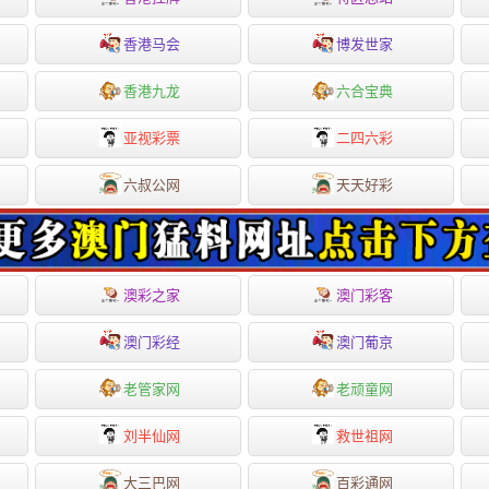
香港马会
博发世家
香港九龙
六合宝典
亚视彩票
二四六彩
六叔公网
天天好彩
澳彩之家
澳门彩客
澳门彩经
澳门葡京
老管家网
老顽童网
刘半仙网
救世祖网
大三巴网
百彩通网