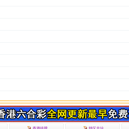
香港挂牌
特区总站