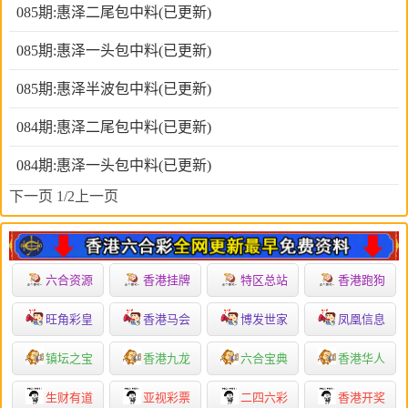
085期:惠泽二尾包中料(已更新)
085期:惠泽一头包中料(已更新)
085期:惠泽半波包中料(已更新)
084期:惠泽二尾包中料(已更新)
084期:惠泽一头包中料(已更新)
下一页
1/2
上一页
六合资源
香港挂牌
特区总站
香港跑狗
旺角彩皇
香港马会
博发世家
凤凰信息
镇坛之宝
香港九龙
六合宝典
香港华人
生财有道
亚视彩票
二四六彩
香港开奖