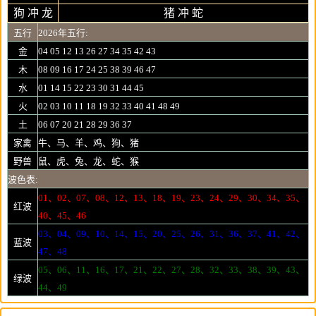
狗 冲 龙
猪 冲 蛇
五行
2026年五行:
金
04 05 12 13 26 27 34 35 42 43
木
08 09 16 17 24 25 38 39 46 47
水
01 14 15 22 23 30 31 44 45
火
02 03 10 11 18 19 32 33 40 41 48 49
土
06 07 20 21 28 29 36 37
家禽
牛、马、羊、鸡、狗、猪
野兽
鼠、虎、兔、龙、蛇、猴
波色表:
01、02、07、08、12、13、18、19、23、24、29、30、34、35、
红波
40、45、46
03、04、09、10、14、15、20、25、26、31、36、37、41、42、
蓝波
47、48
05、06、11、16、17、21、22、27、28、32、33、38、39、43、
绿波
44、49