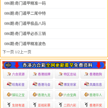
086期:奇门遁甲精准一码
086期:奇门遁甲二尾中特
086期:奇门遁甲极品八玛
086期:奇门遁甲必杀三销
086期:奇门遁甲精准波色
下一页
1/2
上一页
六合资源
香港挂牌
特区总站
香港跑狗
旺角彩皇
香港马会
博发世家
凤凰信息
镇坛之宝
香港九龙
六合宝典
香港华人
生财有道
亚视彩票
二四六彩
香港开奖