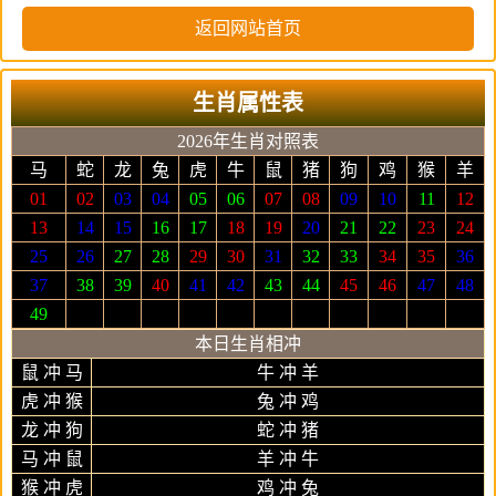
返回网站首页
生肖属性表
2026年生肖对照表
马
蛇
龙
兔
虎
牛
鼠
猪
狗
鸡
猴
羊
01
02
03
04
05
06
07
08
09
10
11
12
13
14
15
16
17
18
19
20
21
22
23
24
25
26
27
28
29
30
31
32
33
34
35
36
37
38
39
40
41
42
43
44
45
46
47
48
49
本日生肖相冲
鼠 冲 马
牛 冲 羊
虎 冲 猴
兔 冲 鸡
龙 冲 狗
蛇 冲 猪
马 冲 鼠
羊 冲 牛
猴 冲 虎
鸡 冲 兔