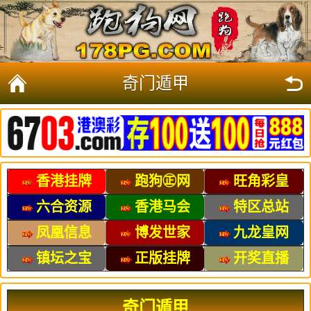
奇门遁甲
香港挂牌
跑狗㊣网
旺角彩皇
六合资源
香港马会
特区总站
凤凰信息
博发世家
九龙皇网
镇坛之宝
正版挂牌
开奖直播
奇门遁甲