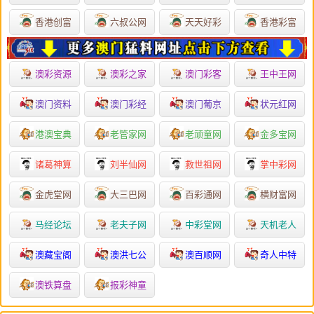
香港创富
六叔公网
天天好彩
香港彩富
澳彩资源
澳彩之家
澳门彩客
王中王网
澳门资料
澳门彩经
澳门葡京
状元红网
港澳宝典
老管家网
老顽童网
金多宝网
诸葛神算
刘半仙网
救世祖网
掌中彩网
金虎堂网
大三巴网
百彩通网
横财富网
马经论坛
老夫子网
中彩堂网
天机老人
澳藏宝阁
澳洪七公
澳百顺网
奇人中特
澳铁算盘
报彩神童