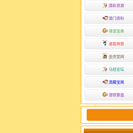
澳彩资源
澳门资料
港澳宝典
诸葛神算
金虎堂网
马经论坛
澳藏宝阁
澳铁算盘