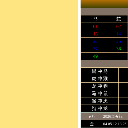
马
蛇
01
02
13
14
25
26
37
38
49
鼠 冲 马
虎 冲 猴
龙 冲 狗
马 冲 鼠
猴 冲 虎
狗 冲 龙
五行
2026年五行:
金
04 05 12 13 26 