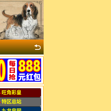
旺角彩皇
特区总站
九龙皇网