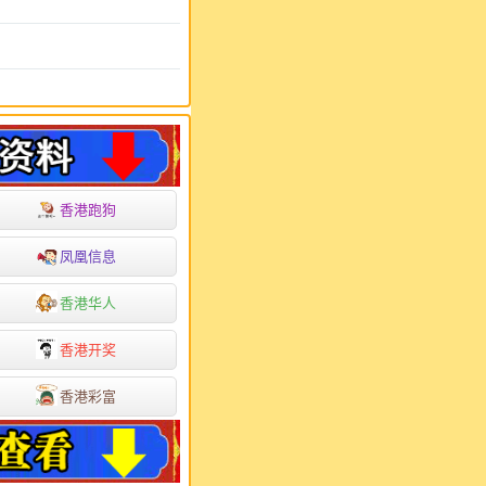
香港跑狗
凤凰信息
香港华人
香港开奖
香港彩富