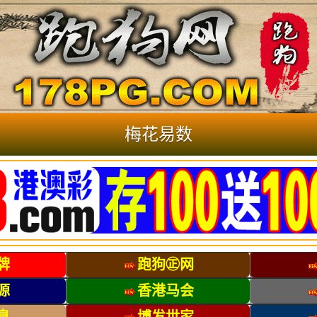
梅花易数
牌
跑狗㊣网
源
香港马会
息
博发世家