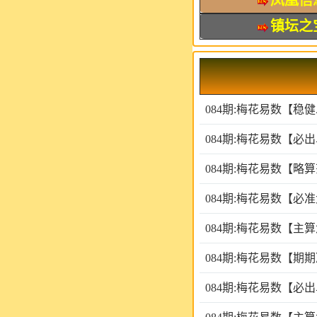
镇坛之
084期:梅花易数【稳
084期:梅花易数【必
084期:梅花易数【略
084期:梅花易数【必
084期:梅花易数【主
084期:梅花易数【期
084期:梅花易数【必