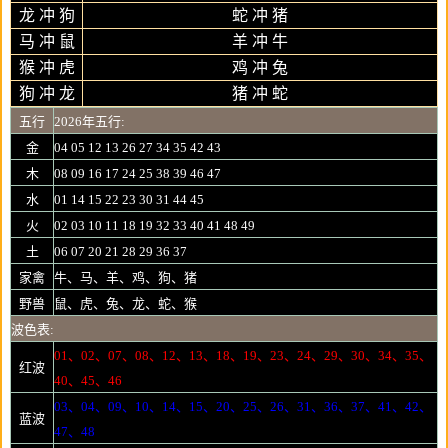
龙 冲 狗
蛇 冲 猪
马 冲 鼠
羊 冲 牛
猴 冲 虎
鸡 冲 兔
狗 冲 龙
猪 冲 蛇
五行
2026年五行:
金
04 05 12 13 26 27 34 35 42 43
木
08 09 16 17 24 25 38 39 46 47
水
01 14 15 22 23 30 31 44 45
火
02 03 10 11 18 19 32 33 40 41 48 49
土
06 07 20 21 28 29 36 37
家禽
牛、马、羊、鸡、狗、猪
野兽
鼠、虎、兔、龙、蛇、猴
波色表:
01、02、07、08、12、13、18、19、23、24、29、30、34、35、
红波
40、45、46
03、04、09、10、14、15、20、25、26、31、36、37、41、42、
蓝波
47、48