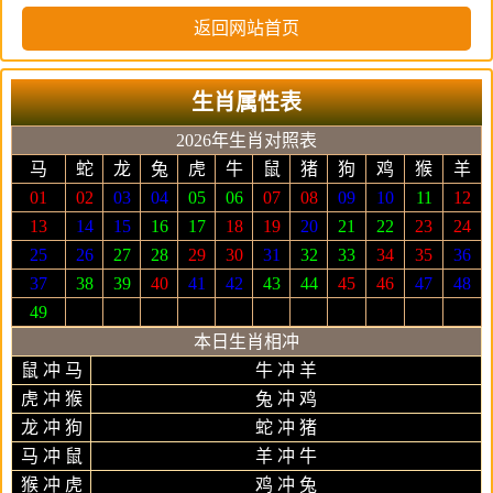
返回网站首页
生肖属性表
2026年生肖对照表
马
蛇
龙
兔
虎
牛
鼠
猪
狗
鸡
猴
羊
01
02
03
04
05
06
07
08
09
10
11
12
13
14
15
16
17
18
19
20
21
22
23
24
25
26
27
28
29
30
31
32
33
34
35
36
37
38
39
40
41
42
43
44
45
46
47
48
49
本日生肖相冲
鼠 冲 马
牛 冲 羊
虎 冲 猴
兔 冲 鸡
龙 冲 狗
蛇 冲 猪
马 冲 鼠
羊 冲 牛
猴 冲 虎
鸡 冲 兔