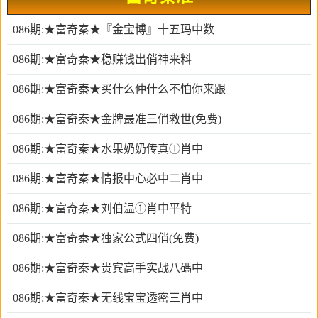
086期:★富奇秦★『金宝博』十五玛中数
086期:★富奇秦★稳赚钱出俏神来料
086期:★富奇秦★买什么仲什么不怕你来跟
086期:★富奇秦★金牌最准三俏救世(免费)
086期:★富奇秦★水果奶奶传真①肖中
086期:★富奇秦★情报中心必中二肖中
086期:★富奇秦★刘伯温①肖中平特
086期:★富奇秦★独家公式四俏(免费)
086期:★富奇秦★贵宾高手实战八碼中
086期:★富奇秦★无线宝宝透密三肖中