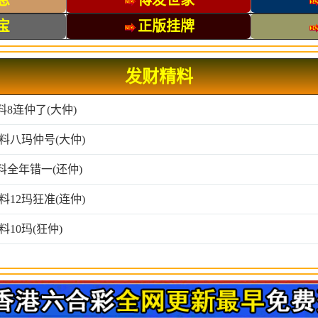
宝
正版挂牌
发财精料
料8连仲了(大仲)
来料八玛仲号(大仲)
料全年错一(还仲)
料12玛狂准(连仲)
料10玛(狂仲)