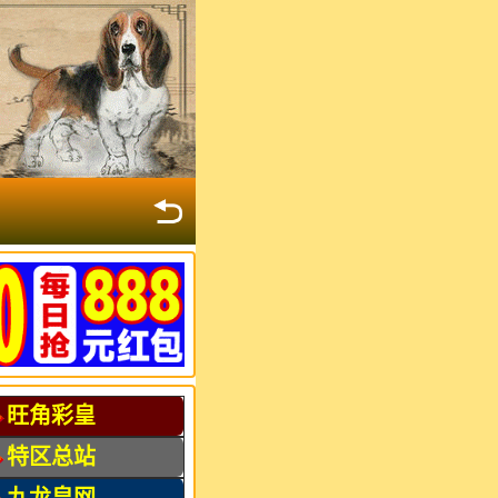
旺角彩皇
特区总站
九龙皇网