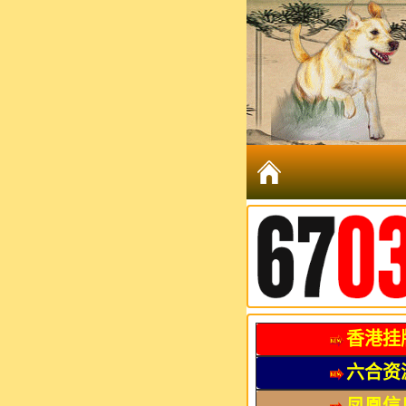
香港挂
六合资
凤凰信