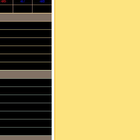
46
47
48