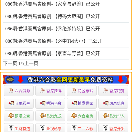
086期:香港賽馬會原创-【家畜与野兽】已公开
086期:香港賽馬會原创-【特码大范围】已公开
086期:香港賽馬會原创-【㊣绝杀特段】已公开
086期:香港賽馬會原创-【必中TM大小】已公开
086期:香港賽馬會原创-【家畜与野兽】已公开
下一页
1/5
上一页
六合资源
香港挂牌
特区总站
香港跑狗
旺角彩皇
香港马会
博发世家
凤凰信息
镇坛之宝
香港九龙
六合宝典
香港华人
生财有道
亚视彩票
二四六彩
香港开奖