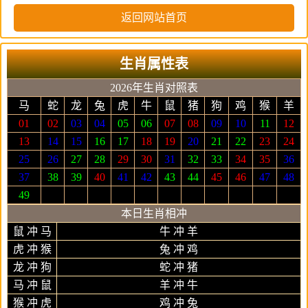
返回网站首页
生肖属性表
2026年生肖对照表
马
蛇
龙
兔
虎
牛
鼠
猪
狗
鸡
猴
羊
01
02
03
04
05
06
07
08
09
10
11
12
13
14
15
16
17
18
19
20
21
22
23
24
25
26
27
28
29
30
31
32
33
34
35
36
37
38
39
40
41
42
43
44
45
46
47
48
49
本日生肖相冲
鼠 冲 马
牛 冲 羊
虎 冲 猴
兔 冲 鸡
龙 冲 狗
蛇 冲 猪
马 冲 鼠
羊 冲 牛
猴 冲 虎
鸡 冲 兔