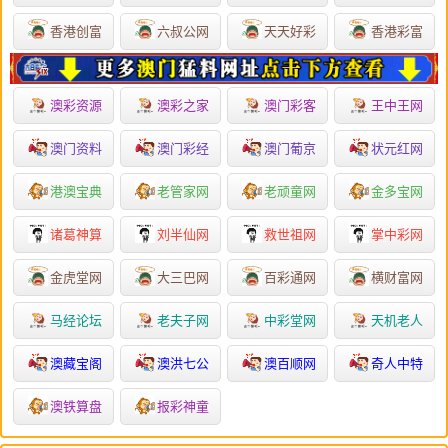
香港创富
六叔公网
天天好彩
香港彩富
澳彩资源
澳彩之家
澳门彩客
王中王网
澳门资料
澳门彩经
澳门葡京
状元红网
港澳宝典
老管家网
老顽童网
金多宝网
诸葛神算
刘半仙网
救世祖网
掌中彩网
金虎堂网
大三巴网
百彩通网
横财富网
马经论坛
老夫子网
中彩堂网
天机老人
澳藏宝阁
澳洪七公
澳百顺网
奇人中特
澳铁算盘
报彩神童