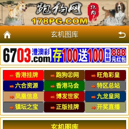
玄机图库
香港挂牌
跑狗㊣网
旺角彩皇
六合资源
香港马会
特区总站
凤凰信息
博发世家
九龙皇网
镇坛之宝
正版挂牌
开奖直播
玄机图库