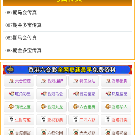
087期马会传真
087期金多宝传真
083期马会传真
083期金多宝传真
六合资源
香港挂牌
特区总站
香港跑狗
旺角彩皇
香港马会
博发世家
凤凰信息
镇坛之宝
香港九龙
六合宝典
香港华人
生财有道
亚视彩票
二四六彩
香港开奖
香港创富
六叔公网
天天好彩
香港彩富