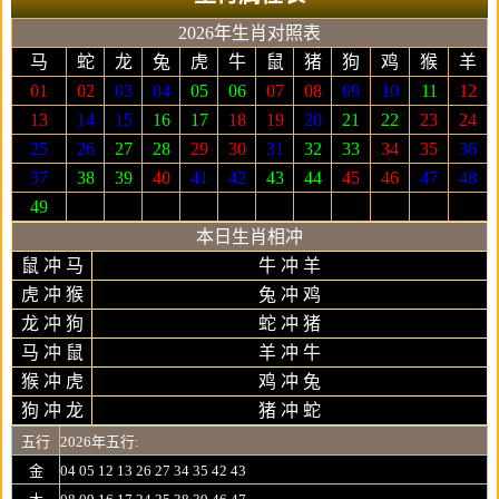
2026年生肖对照表
马
蛇
龙
兔
虎
牛
鼠
猪
狗
鸡
猴
羊
01
02
03
04
05
06
07
08
09
10
11
12
13
14
15
16
17
18
19
20
21
22
23
24
25
26
27
28
29
30
31
32
33
34
35
36
37
38
39
40
41
42
43
44
45
46
47
48
49
本日生肖相冲
鼠 冲 马
牛 冲 羊
虎 冲 猴
兔 冲 鸡
龙 冲 狗
蛇 冲 猪
马 冲 鼠
羊 冲 牛
猴 冲 虎
鸡 冲 兔
狗 冲 龙
猪 冲 蛇
五行
2026年五行:
金
04 05 12 13 26 27 34 35 42 43