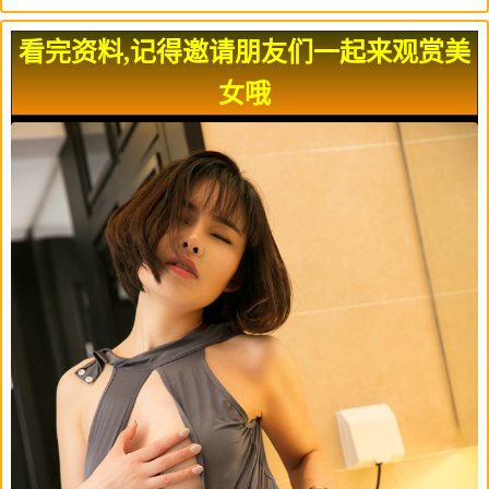
看完资料,记得邀请朋友们一起来观赏美
女哦