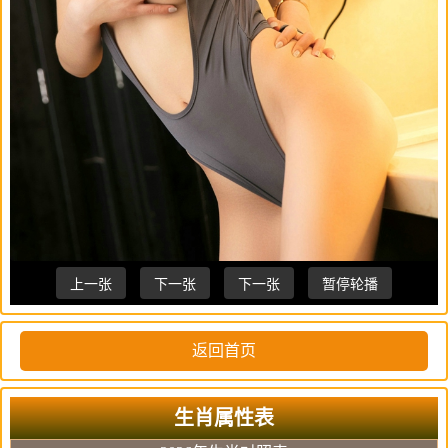
上一张
下一张
下一张
暂停轮播
返回首页
生肖属性表