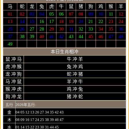
马
蛇
龙
兔
虎
牛
鼠
猪
狗
鸡
猴
羊
01
02
03
04
05
06
07
08
09
10
11
12
13
14
15
16
17
18
19
20
21
22
23
24
25
26
27
28
29
30
31
32
33
34
35
36
37
38
39
40
41
42
43
44
45
46
47
48
49
本日生肖相冲
鼠 冲 马
牛 冲 羊
虎 冲 猴
兔 冲 鸡
龙 冲 狗
蛇 冲 猪
马 冲 鼠
羊 冲 牛
猴 冲 虎
鸡 冲 兔
狗 冲 龙
猪 冲 蛇
五行
2026年五行:
金
04 05 12 13 26 27 34 35 42 43
木
08 09 16 17 24 25 38 39 46 47
水
01 14 15 22 23 30 31 44 45