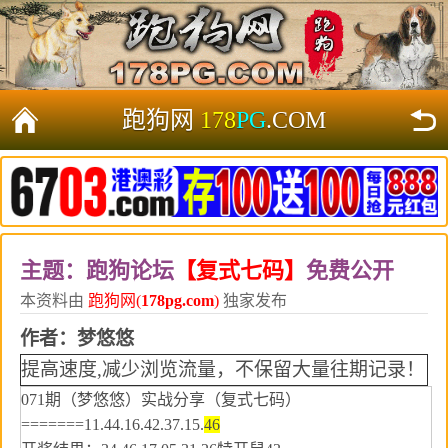
跑狗网
178
PG
.COM
主题：跑狗论坛
【复式七码】
免费公开
本资料由
跑狗网(
178pg.com
)
独家发布
作者：
梦悠悠
提高速度,减少浏览流量，不保留大量往期记录！
071期（梦悠悠）实战分享（复式七码）
=======11.44.16.42.37.15.
46