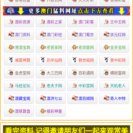
澳彩资源
澳彩之家
澳门彩客
王中王网
澳门资料
澳门彩经
澳门葡京
状元红网
港澳宝典
老管家网
老顽童网
金多宝网
诸葛神算
刘半仙网
救世祖网
掌中彩网
金虎堂网
大三巴网
百彩通网
横财富网
马经论坛
老夫子网
中彩堂网
天机老人
澳藏宝阁
澳洪七公
澳百顺网
奇人中特
澳铁算盘
报彩神童
看完资料,记得邀请朋友们一起来观赏美