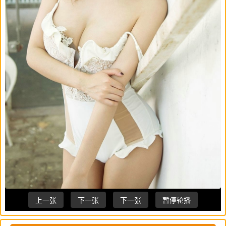
上一张
下一张
下一张
暂停轮播