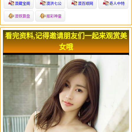
澳藏宝阁
澳洪七公
澳百顺网
奇人中特
澳铁算盘
报彩神童
看完资料,记得邀请朋友们一起来观赏美
女哦