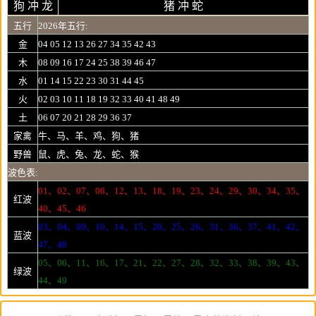
狗 冲 龙
猪 冲 蛇
五行
2026年五行:
金
04 05 12 13 26 27 34 35 42 43
木
08 09 16 17 24 25 38 39 46 47
水
01 14 15 22 23 30 31 44 45
火
02 03 10 11 18 19 32 33 40 41 48 49
土
06 07 20 21 28 29 36 37
家禽
牛、马、羊、鸡、狗、猪
野兽
鼠、虎、兔、龙、蛇、猴
波色表:
01、02、07、08、12、13、18、19、23、24、29、30、34、35、
红波
40、45、46
03、04、09、10、14、15、20、25、26、31、36、37、41、42、
蓝波
47、48
05、06、11、16、17、21、22、27、28、32、33、38、39、43、
绿波
44、49