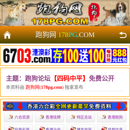
跑狗网
178
PG
.COM
主题：跑狗论坛
【四码中平】
免费公开
本资料由
跑狗网(
178pg.com
)
独家发布
六合资源
香港挂牌
特区总站
香港跑狗
旺角彩皇
香港马会
博发世家
凤凰信息