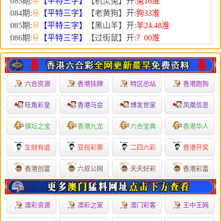
083期:
유
【平特三字】
【机灵兔】开:
兔16准
084期:
유
【平特三字】
【老黄狗】开:
狗33准
085期:
유
【平特三字】
【黑山羊】开:
羊24.48准
086期:
유
【平特三字】
【过街鼠】开:
？00准
六合资源
香港挂牌
特区总站
香港跑狗
旺角彩皇
香港马会
博发世家
凤凰信息
镇坛之宝
香港九龙
六合宝典
香港华人
生财有道
亚视彩票
二四六彩
香港开奖
香港创富
六叔公网
天天好彩
香港彩富
澳彩资源
澳彩之家
澳门彩客
王中王网