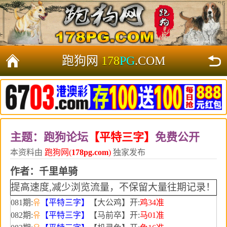
跑狗网
178
PG
.COM
主题：跑狗论坛
【平特三字】
免费公开
本资料由
跑狗网(
178pg.com
)
独家发布
作者：千里单骑
提高速度,减少浏览流量，不保留大量往期记录！
081期:
유
【平特三字】
【大公鸡】开:
鸡34准
082期:
유
【平特三字】
【马前卒】开:
马01准