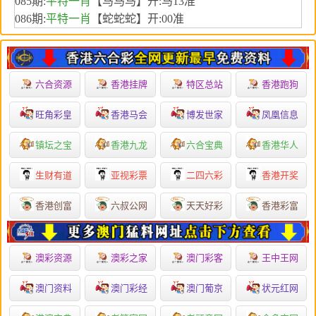
085期:
平特一肖
【马马马】开:马13准
086期:
平特一肖
【蛇蛇蛇】开:00准
六合资源
香港挂牌
特区总站
香港跑狗
旺角彩皇
香港马会
博发世家
凤凰信息
镇坛之宝
香港九龙
六合宝典
香港华人
生财有道
亚视彩票
二四六彩
香港开奖
香港创富
六叔公网
天天好彩
香港彩富
澳彩资源
澳彩之家
澳门彩客
王中王网
澳门资料
澳门彩经
澳门葡京
状元红网