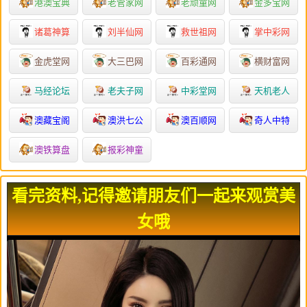
港澳宝典
老管家网
老顽童网
金多宝网
诸葛神算
刘半仙网
救世祖网
掌中彩网
金虎堂网
大三巴网
百彩通网
横财富网
马经论坛
老夫子网
中彩堂网
天机老人
澳藏宝阁
澳洪七公
澳百顺网
奇人中特
澳铁算盘
报彩神童
看完资料,记得邀请朋友们一起来观赏美
女哦