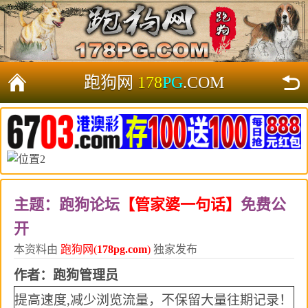
跑狗网
178
PG
.COM
主题：跑狗论坛
【管家婆一句话】
免费公
开
本资料由
跑狗网(
178pg.com
)
独家发布
作者：
跑狗管理员
提高速度,减少浏览流量，不保留大量往期记录！