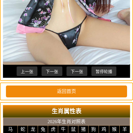
上一张
下一张
下一张
暂停轮播
返回首页
生肖属性表
2026年生肖对照表
马
蛇
龙
兔
虎
牛
鼠
猪
狗
鸡
猴
羊