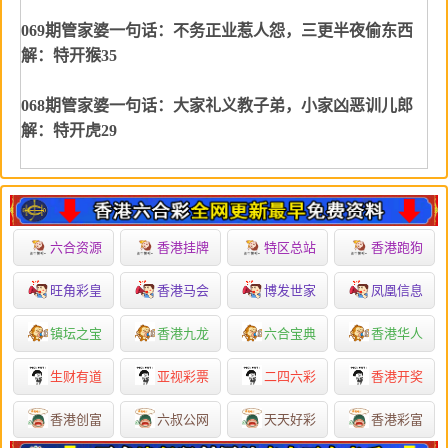
069期管家婆一句话：不务正业惹人怨，三更半夜偷东西
解：特开猴35
068期管家婆一句话：大家礼义教子弟，小家凶恶训儿郎
解：特开虎29
六合资源
香港挂牌
特区总站
香港跑狗
旺角彩皇
香港马会
博发世家
凤凰信息
镇坛之宝
香港九龙
六合宝典
香港华人
生财有道
亚视彩票
二四六彩
香港开奖
香港创富
六叔公网
天天好彩
香港彩富