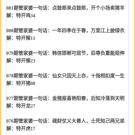
081期管家婆一句话：点鼓郎来点鼓郎，开个小场卖猪羊
解：特开鸡34
080期管家婆一句话：一年四季在于春，万里江上披绿衣
解：特开猴11
079期管家婆一句话：韩信邯郸可屈节，忍辱负重能屈伸
解：特开猴23
078期管家婆一句话：仙女只因天上亦，十指相扣度一生
解：特开猪08
077期管家婆一句话：金猪报喜艳阳春，后知冷落到天明
解：特开龙27
076期管家婆一句话：疏财仗义大善人，士死知己两兄弟
解：特开虎17