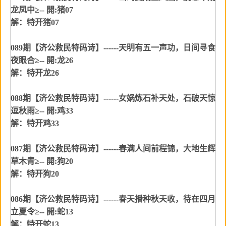
龙凤中≥-- 開:猪07
解：特开猪07
089期【济公救民特码诗】------天明有五一声功，日间寻食
夜眼合≥-- 開:龙26
解：特开龙26
088期【济公救民特码诗】------女娲炼石补天处，石破天惊
逗秋雨≥-- 開:鸡33
解：特开鸡33
087期【济公救民特码诗】------春满人间前程锦，大地生辉
草木青≥-- 開:狗20
解：特开狗20
086期【济公救民特码诗】------春天播种秋天收，待在四月
立夏令≥-- 開:蛇13
解：特开蛇13