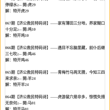
停绿水≥-- 開:虎29
解：特开虎29
067期【济公救民特码诗】------家有薄田三分地，养家糊口
十分足≥-- 開:鸡10
解：特开鸡10
066期【济公救民特码诗】------遇目不忘脑里藏，前仆后继
三七吹≥-- 開:鸡46
解：特开鸡46
065期【济公救民特码诗】------青梅竹马两无猜，今知三四
来求亲≥-- 開:羊24
解：特开羊24
064期【济公救民特码诗】------虎游鼠穴是非多，惊慌失措
无奈何≥-- 開:马01
解：特开马01