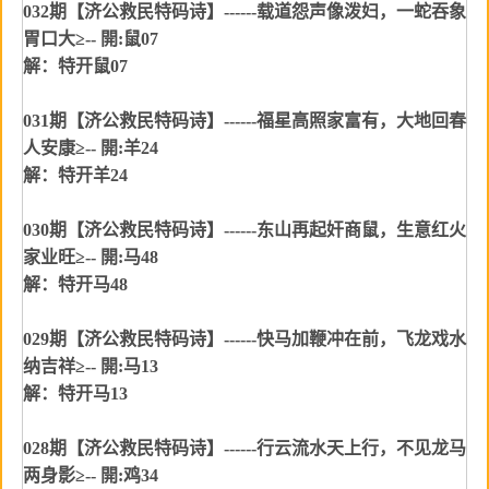
032期【济公救民特码诗】------载道怨声像泼妇，一蛇吞象
胃口大≥-- 開:鼠07
解：特开鼠07
031期【济公救民特码诗】------福星高照家富有，大地回春
人安康≥-- 開:羊24
解：特开羊24
030期【济公救民特码诗】------东山再起奸商鼠，生意红火
家业旺≥-- 開:马48
解：特开马48
029期【济公救民特码诗】------快马加鞭冲在前，飞龙戏水
纳吉祥≥-- 開:马13
解：特开马13
028期【济公救民特码诗】------行云流水天上行，不见龙马
两身影≥-- 開:鸡34