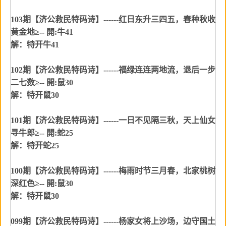
103期【济公救民特码诗】------红日东升三四五，春种秋收
黄金地≥-- 開:牛41
解：特开牛41
102期【济公救民特码诗】------福绿连连两地流，退后一步
二七数≥-- 開:鼠30
解：特开鼠30
101期【济公救民特码诗】------一日不见隔三秋，天上仙女
寻牛郎≥-- 開:蛇25
解：特开蛇25
100期【济公救民特码诗】------梅雨时节三月春，北家桃树
深红色≥-- 開:鼠30
解：特开鼠30
099期【济公救民特码诗】------杨家女将上沙场，边守国土