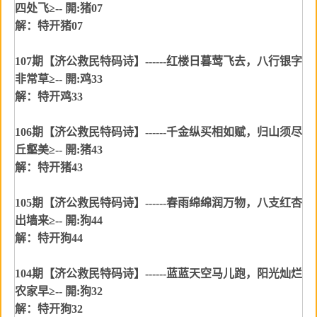
四处飞≥-- 開:猪07
解：特开猪07
107期【济公救民特码诗】------红楼日暮莺飞去，八行银字
非常草≥-- 開:鸡33
解：特开鸡33
106期【济公救民特码诗】------千金纵买相如赋，归山须尽
丘壑美≥-- 開:猪43
解：特开猪43
105期【济公救民特码诗】------春雨绵绵润万物，八支红杏
出墙来≥-- 開:狗44
解：特开狗44
104期【济公救民特码诗】------蓝蓝天空马儿跑，阳光灿烂
农家早≥-- 開:狗32
解：特开狗32