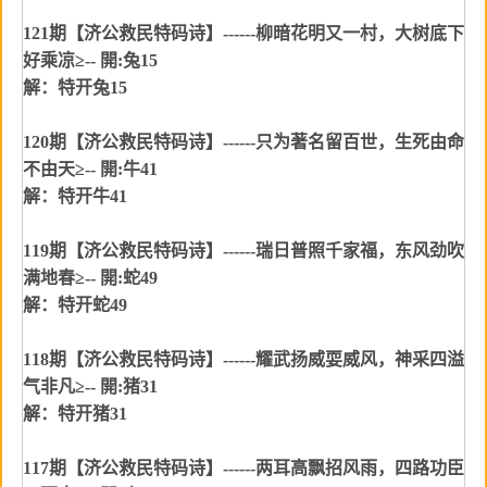
121期【济公救民特码诗】------柳暗花明又一村，大树底下
好乘凉≥-- 開:兔15
解：特开兔15
120期【济公救民特码诗】------只为著名留百世，生死由命
不由天≥-- 開:牛41
解：特开牛41
119期【济公救民特码诗】------瑞日普照千家福，东风劲吹
满地春≥-- 開:蛇49
解：特开蛇49
118期【济公救民特码诗】------耀武扬威耍威风，神采四溢
气非凡≥-- 開:猪31
解：特开猪31
117期【济公救民特码诗】------两耳高飘招风雨，四路功臣