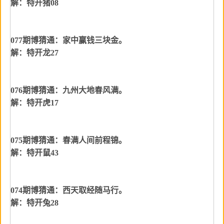
解：特开猪08
077期博猜通：家中赢钱三块金。
解：特开龙27
076期博猜通：九州大地春风满。
解：特开虎17
075期博猜通：春满人间前程锦。
解：特开鼠43
074期博猜通：西天取经随马行。
解：特开兔28