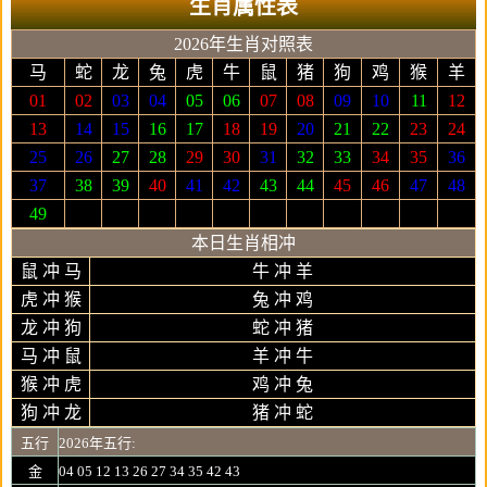
生肖属性表
2026年生肖对照表
马
蛇
龙
兔
虎
牛
鼠
猪
狗
鸡
猴
羊
01
02
03
04
05
06
07
08
09
10
11
12
13
14
15
16
17
18
19
20
21
22
23
24
25
26
27
28
29
30
31
32
33
34
35
36
37
38
39
40
41
42
43
44
45
46
47
48
49
本日生肖相冲
鼠 冲 马
牛 冲 羊
虎 冲 猴
兔 冲 鸡
龙 冲 狗
蛇 冲 猪
马 冲 鼠
羊 冲 牛
猴 冲 虎
鸡 冲 兔
狗 冲 龙
猪 冲 蛇
五行
2026年五行:
金
04 05 12 13 26 27 34 35 42 43