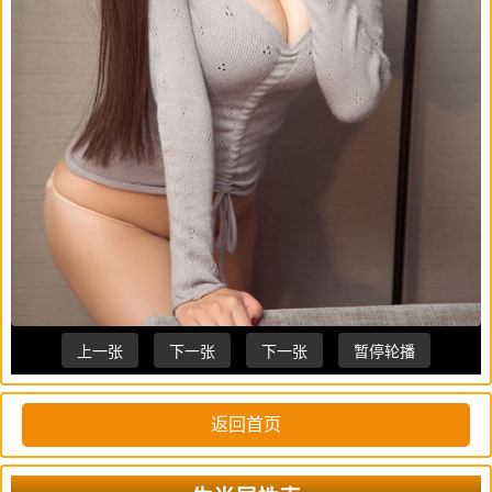
上一张
下一张
下一张
暂停轮播
返回首页