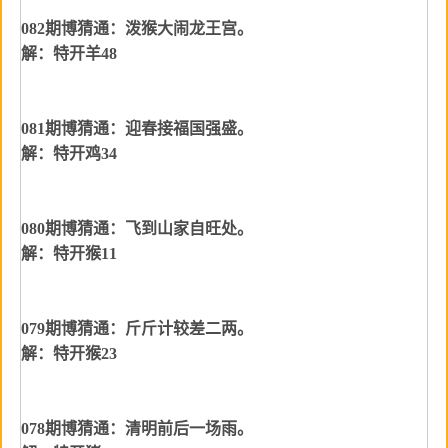
082期博猜通：泼猴大闹龙王宫。
解：特开羊48
081期博猜通：迎春接福国强盛。
解：特开鸡34
080期博猜通：飞到山家自旺处。
解：特开猴11
079期博猜通：斤斤计较差二两。
解：特开猴23
078期博猜通：清明前后一场雨。