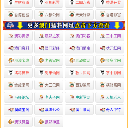
生财有道
亚视彩票
二四六彩
香港开奖
香港创富
六叔公网
天天好彩
香港彩富
澳彩资源
澳彩之家
澳门彩客
王中王网
澳门资料
澳门彩经
澳门葡京
状元红网
港澳宝典
老管家网
老顽童网
金多宝网
诸葛神算
刘半仙网
救世祖网
掌中彩网
金虎堂网
大三巴网
百彩通网
横财富网
马经论坛
老夫子网
中彩堂网
天机老人
澳藏宝阁
澳洪七公
澳百顺网
奇人中特
澳铁算盘
报彩神童