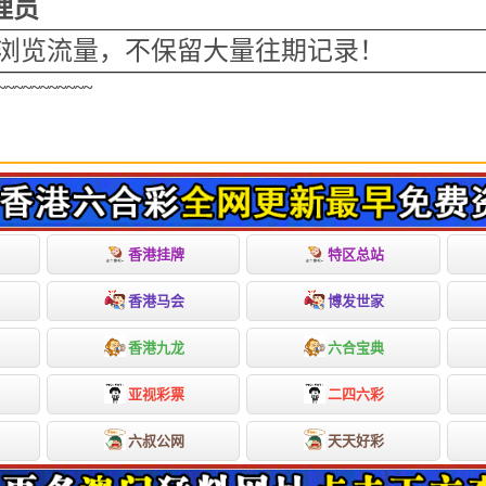
理员
少浏览流量，不保留大量往期记录！
~~~~~~~~~~~
香港挂牌
特区总站
香港马会
博发世家
香港九龙
六合宝典
亚视彩票
二四六彩
六叔公网
天天好彩