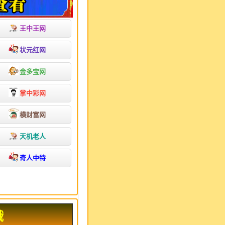
王中王网
状元红网
金多宝网
掌中彩网
横财富网
天机老人
奇人中特
哦