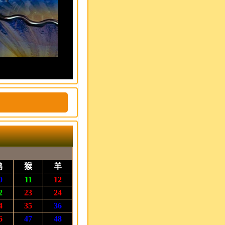
鸡
猴
羊
0
11
12
2
23
24
4
35
36
6
47
48