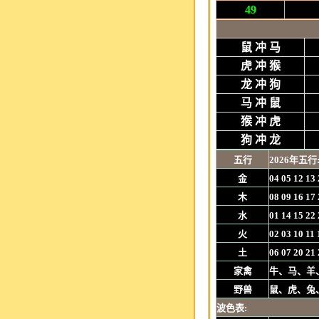
49
鼠 冲 马
虎 冲 猴
龙 冲 狗
马 冲 鼠
猴 冲 虎
狗 冲 龙
五行
2026年五行
金
04 05 12 13 
木
08 09 16 17 
水
01 14 15 22 
火
02 03 10 11 
土
06 07 20 21 
家禽
牛、马、羊
野兽
鼠、虎、兔
波色表: