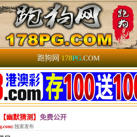
跑狗网
178
PG
.COM
【幽默猜测】
免费公开
g.com
)
独家发布