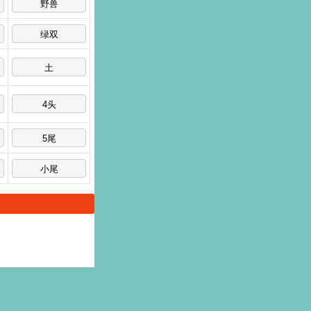
野兽
绿双
土
4头
5尾
小尾