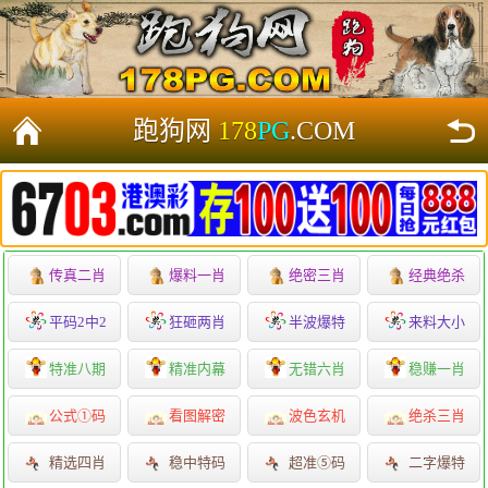
跑狗网
178
PG
.COM
传真二肖
爆料一肖
绝密三肖
经典绝杀
平码2中2
狂砸两肖
半波爆特
来料大小
特准八期
精准内幕
无错六肖
稳赚一肖
公式①码
看图解密
波色玄机
绝杀三肖
精选四肖
稳中特码
超准⑤码
二字爆特