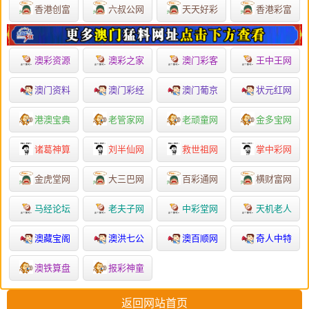
香港创富
六叔公网
天天好彩
香港彩富
澳彩资源
澳彩之家
澳门彩客
王中王网
澳门资料
澳门彩经
澳门葡京
状元红网
港澳宝典
老管家网
老顽童网
金多宝网
诸葛神算
刘半仙网
救世祖网
掌中彩网
金虎堂网
大三巴网
百彩通网
横财富网
马经论坛
老夫子网
中彩堂网
天机老人
澳藏宝阁
澳洪七公
澳百顺网
奇人中特
澳铁算盘
报彩神童
返回网站首页