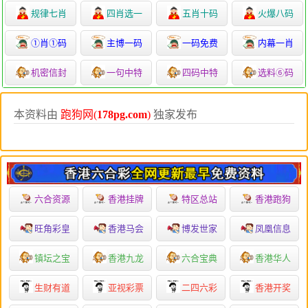
规律七肖
四肖选一
五肖十码
火爆八码
①肖①码
主博一码
一码免费
内幕一肖
机密信封
一句中特
四码中特
选料⑥码
本资料由
跑狗网(
178pg.com
)
独家发布
六合资源
香港挂牌
特区总站
香港跑狗
旺角彩皇
香港马会
博发世家
凤凰信息
镇坛之宝
香港九龙
六合宝典
香港华人
生财有道
亚视彩票
二四六彩
香港开奖