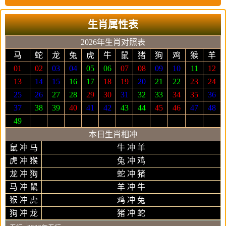
生肖属性表
2026年生肖对照表
马
蛇
龙
兔
虎
牛
鼠
猪
狗
鸡
猴
羊
01
02
03
04
05
06
07
08
09
10
11
12
13
14
15
16
17
18
19
20
21
22
23
24
25
26
27
28
29
30
31
32
33
34
35
36
37
38
39
40
41
42
43
44
45
46
47
48
49
本日生肖相冲
鼠 冲 马
牛 冲 羊
虎 冲 猴
兔 冲 鸡
龙 冲 狗
蛇 冲 猪
马 冲 鼠
羊 冲 牛
猴 冲 虎
鸡 冲 兔
狗 冲 龙
猪 冲 蛇