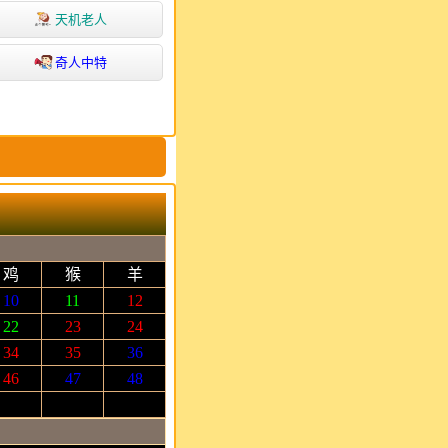
天机老人
奇人中特
鸡
猴
羊
10
11
12
22
23
24
34
35
36
46
47
48