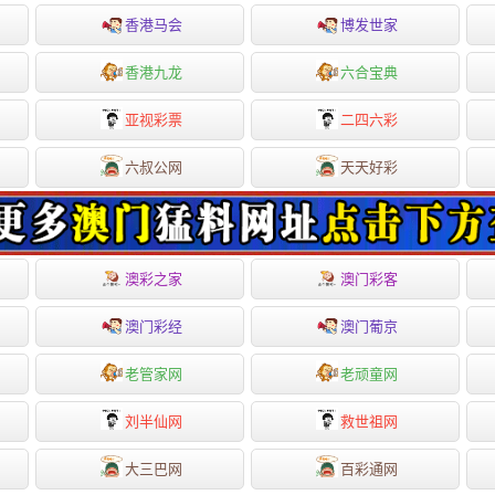
香港马会
博发世家
香港九龙
六合宝典
亚视彩票
二四六彩
六叔公网
天天好彩
澳彩之家
澳门彩客
澳门彩经
澳门葡京
老管家网
老顽童网
刘半仙网
救世祖网
大三巴网
百彩通网