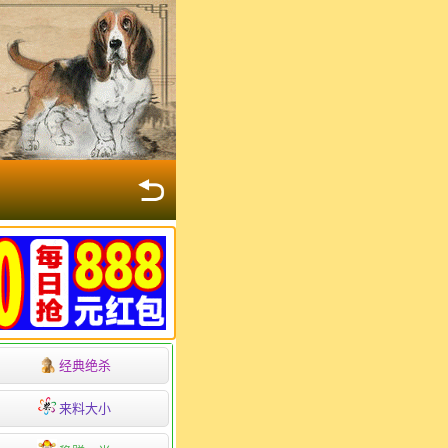
经典绝杀
来料大小