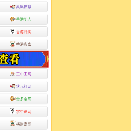
凤凰信息
香港华人
香港开奖
香港彩富
王中王网
状元红网
金多宝网
掌中彩网
横财富网