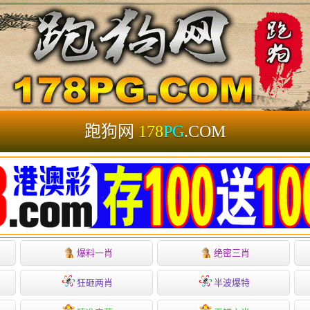
跑狗网
178
PG
.COM
爆料一肖
绝密三肖
狂砸两肖
半波爆特