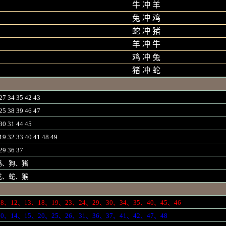
牛 冲 羊
兔 冲 鸡
蛇 冲 猪
羊 冲 牛
鸡 冲 兔
猪 冲 蛇
27 34 35 42 43
25 38 39 46 47
30 31 44 45
19 32 33 40 41 48 49
29 36 37
鸡、狗、猪
龙、蛇、猴
08、12、13、18、19、23、24、29、30、34、35、40、45、46
10、14、15、20、25、26、31、36、37、41、42、47、48