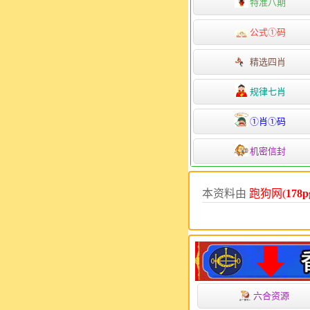
特准八期
公式①码
精选四肖
规律七肖
①肖①码
机密信封
本资料由
跑狗网(
178p
六合资源