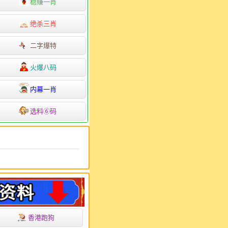
稳赚一肖
绝杀三肖
二字爆特
火爆八码
内幕一肖
选料⑥码
香港跑狗