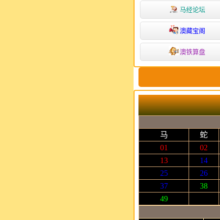
马经论坛
澳藏宝阁
澳铁算盘
马
蛇
01
02
13
14
25
26
37
38
49