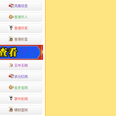
凤凰信息
香港华人
香港开奖
香港彩富
王中王网
状元红网
金多宝网
掌中彩网
横财富网