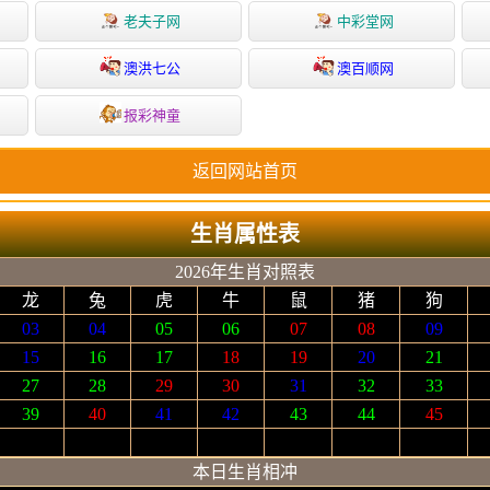
老夫子网
中彩堂网
澳洪七公
澳百顺网
报彩神童
返回网站首页
生肖属性表
2026年生肖对照表
龙
兔
虎
牛
鼠
猪
狗
03
04
05
06
07
08
09
15
16
17
18
19
20
21
27
28
29
30
31
32
33
39
40
41
42
43
44
45
本日生肖相冲