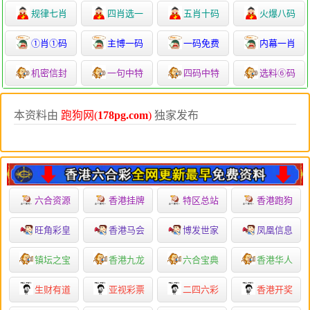
规律七肖
四肖选一
五肖十码
火爆八码
①肖①码
主博一码
一码免费
内幕一肖
机密信封
一句中特
四码中特
选料⑥码
本资料由
跑狗网(
178pg.com
)
独家发布
六合资源
香港挂牌
特区总站
香港跑狗
旺角彩皇
香港马会
博发世家
凤凰信息
镇坛之宝
香港九龙
六合宝典
香港华人
生财有道
亚视彩票
二四六彩
香港开奖