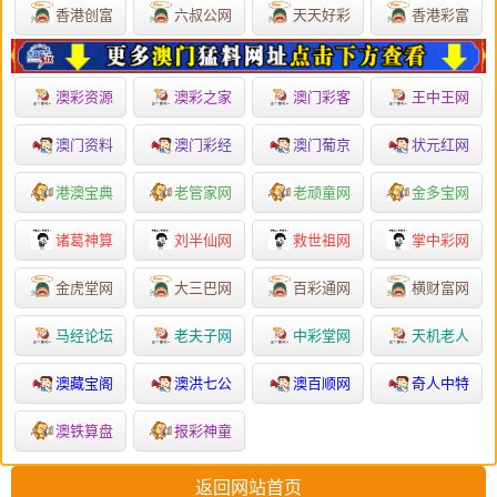
香港创富
六叔公网
天天好彩
香港彩富
澳彩资源
澳彩之家
澳门彩客
王中王网
澳门资料
澳门彩经
澳门葡京
状元红网
港澳宝典
老管家网
老顽童网
金多宝网
诸葛神算
刘半仙网
救世祖网
掌中彩网
金虎堂网
大三巴网
百彩通网
横财富网
马经论坛
老夫子网
中彩堂网
天机老人
澳藏宝阁
澳洪七公
澳百顺网
奇人中特
澳铁算盘
报彩神童
返回网站首页